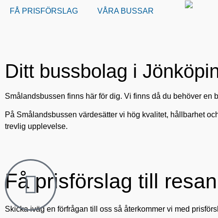
FÅ PRISFÖRSLAG
VÅRA BUSSAR
Ditt bussbolag i Jönköpi
Smålandsbussen finns här för dig. Vi finns då du behöver en bus
På Smålandsbussen värdesätter vi hög kvalitet, hållbarhet och g
trevlig upplevelse.
Få prisförslag till res
Skicka iväg en förfrågan till oss så återkommer vi med prisförsl