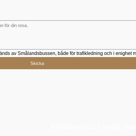
används av Smålandsbussen, både för trafikledning och i enighet
Skicka
Klimatsmart och tryggt res