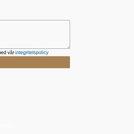
 med vår
integritetspolicy
ande