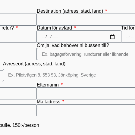
Destination (adress, stad, land)
Datum för avfärd
h retur?
Tid fö
Om ja; vad behöver ni bussen till?
Avreseort (adress, stad, land)
Efternamn
Mailadress
bulle. 150:-/person